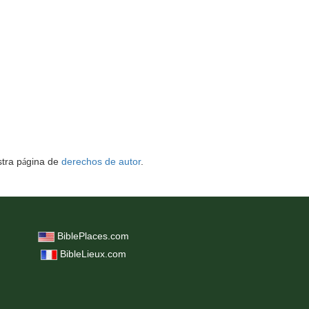
tra p
gina de
derechos de autor
.
á
BiblePlaces.com
BibleLieux.com