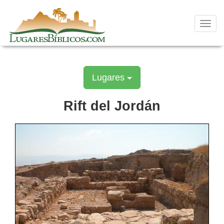
Skip
to
content
Toggl
navig
Lugares
Rift del Jordán