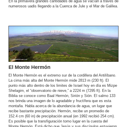
En la primavera grandes cantidades de agua se vacían a través de
numerosos uadis llegando a la Cuenca de Jule y el Mar de Galilea.
El Monte Hermón
El Monte Hermón es el extremo sur de la cordillera del Antilíbano.
La cima más alta del Monte Hermón mide 2813 m (230 ft). El
punto más alto dentro de los limites de Israel hoy en día es Mizpe
Shelagim, el “observatorio de nieve,” a 2224 m (7295 ft). En la
Biblia se conoce como Baal Hermón, Sirión y Sión. El salmo 133
nos brinda una imagen de lo agradable y fructífera que es esta
montaña. Habla acerca de la abundancia de agua, un lugar que
recibe bastante precipitación. Hermón, recibe un promedio de
152.4 cm (60 in) de precipitación anual (en 1992 recibió 254 cm).
Es posible que la transfiguración tomo lugar en la cuesta del
Monte Hermón. Está dicho que Jesús y sus discípulos estuvieron