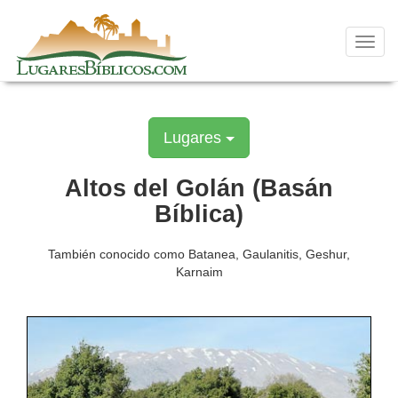
Skip
to
content
Toggl
navig
Lugares
Altos del Golán (Basán
Bíblica)
También conocido como Batanea, Gaulanitis, Geshur,
Karnaim