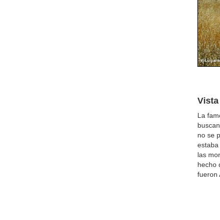
Vista
La famo
buscan
no se p
estaba 
las mon
hecho 
fueron 