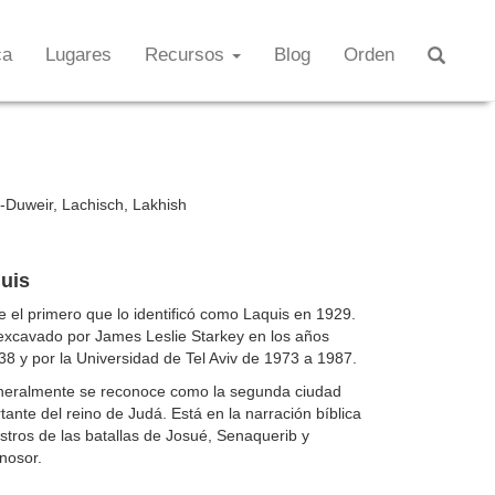
ca
Lugares
Recursos
Blog
Orden
-Duweir, Lachisch, Lakhish
quis
ue el primero que lo identificó como Laquis en 1929.
e excavado por James Leslie Starkey en los años
8 y por la Universidad de Tel Aviv de 1973 a 1987.
neralmente se reconoce como la segunda ciudad
ante del reino de Judá. Está en la narración bíblica
istros de las batallas de Josué, Senaquerib y
nosor.