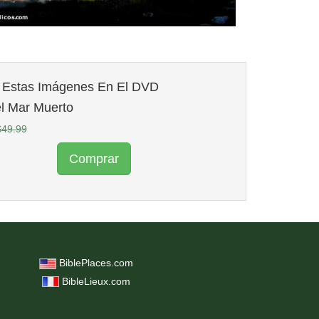
Estas Imágenes En El DVD
el Mar Muerto
$49.99
Comprar
BiblePlaces.com
BibleLieux.com