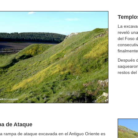
Templos
La excavac
reveló una
del Foso d
consecutiv
finalmente
Después de
saquearon
restos del
a de Ataque
ca rampa de ataque excavada en el Antiguo Oriente es