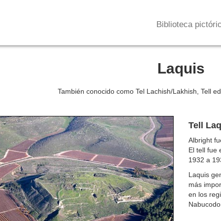
Biblioteca pictóri
Laquis
También conocido como Tel Lachish/Lakhish, Tell ed
Tell La
Albright f
El tell fu
1932 a 193
Laquis ge
más import
en los reg
Nabucodo