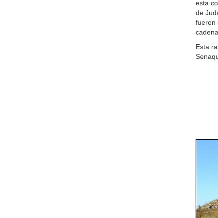
esta co
de Jud
fueron
cadena 
Esta ra
Senaqu