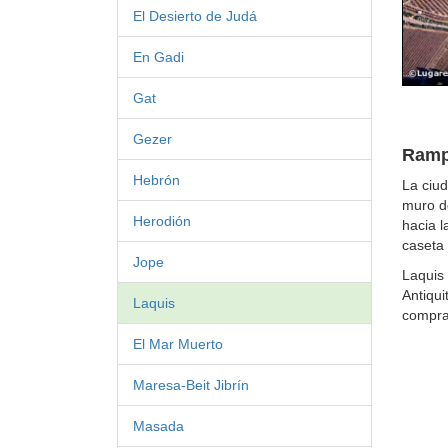
El Desierto de Judá
En Gadi
Gat
Gezer
Ramp
Hebrón
La ciu
muro d
Herodión
hacia l
caseta 
Jope
Laquis 
Antiqui
Laquis
comprar
El Mar Muerto
Maresa-Beit Jibrín
Masada