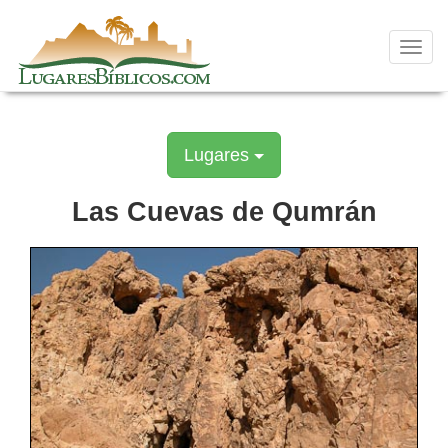
Skip
to
content
Toggl
navig
Lugares
Las Cuevas de Qumrán