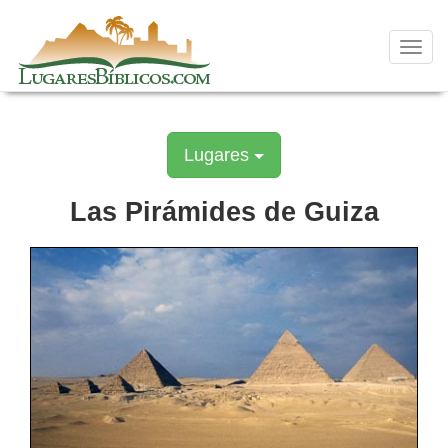
Skip
to
content
Toggl
navig
Lugares
Las Pirámides de Guiza